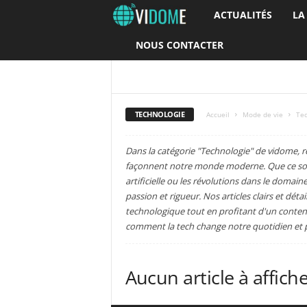
ACTUALITÉS
LA
V
NOUS CONTACTER
i
d
BEAUTÉ
INSOLITE
TECHNOLOGIE
o
TECHNOLOGIE
Accueil
Mode de vie
Te
m
Dans la catégorie "Technologie" de vidome, r
façonnent notre monde moderne. Que ce soit l
e
artificielle ou les révolutions dans le domai
passion et rigueur. Nos articles clairs et déta
technologique tout en profitant d'un conten
comment la tech change notre quotidien et pr
Aucun article à affich