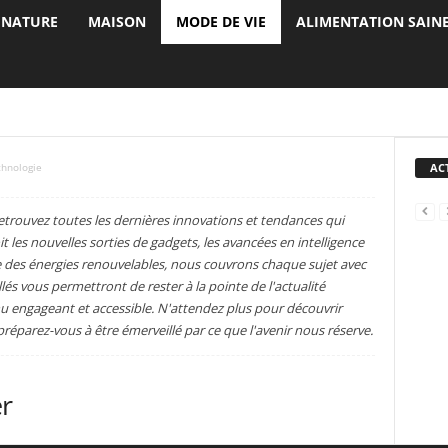
 NATURE
MAISON
MODE DE VIE
ALIMENTATION SAIN
TENDANCES DE LA MODE
VOYAGES ET AVENTURES
ACT
chnologie
etrouvez toutes les dernières innovations et tendances qui
es nouvelles sorties de gadgets, les avancées en intelligence
ne des énergies renouvelables, nous couvrons chaque sujet avec
illés vous permettront de rester à la pointe de l'actualité
u engageant et accessible. N'attendez plus pour découvrir
éparez-vous à être émerveillé par ce que l'avenir nous réserve.
er