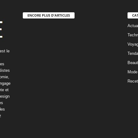
ENCORE PLUS D'ARTICLES
CA
Actua
Techn
Voyag
est le
Tenda
Beaut
ves
listes
Mode 
nomie,
Recet
engage
te et
design
es
des
z